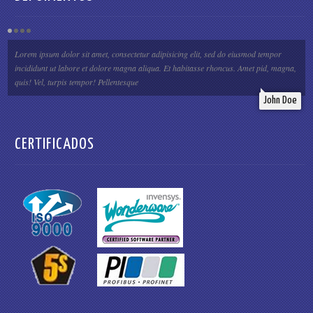
Lorem ipsum dolor sit amet, consectetur adipisicing elit, sed do eiusmod tempor
incididunt ut labore et dolore magna aliqua. Et habitasse rhoncus. Amet pid, magna,
quis! Vel, turpis tempor! Pellentesque
John Doe
CERTIFICADOS