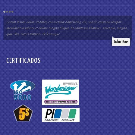
Lorem ipsum dolor sit amet, consectetur adipisicing elit, sed do eiusmod tempor
incididunt ut labore et dolore magna aliqua. Et habitasse rhoncus. Amet pid, magna,
quis! Vel, turpis tempor! Pellentesque
John Doe
CERTIFICADOS