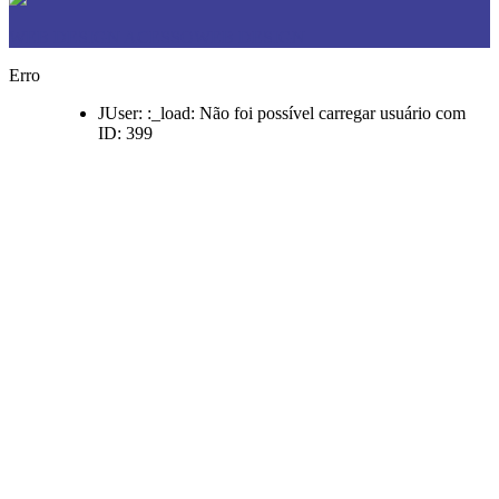
WEB DESIGN ACESSOWEB DESIGN
Erro
JUser: :_load: Não foi possível carregar usuário com
ID: 399