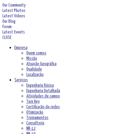
Our Community
Latest Photos
Latest Videos
Our Blog
Forum
Latest Events
CLOSE
Empresa
Quem somos
Missão
Atuação Geográfica
Qualidade
Localização
Serviços
Engenharia Básica
Engenharia Detalhada
Atividades de campo
Turn Key
Certificação de redes
Otimização
Treinamentos
Consultoria
NR-12
NR-10