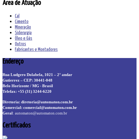
Área de Atuação
Cal
Cimento
Mineração
Siderurgia
Óleo e Gás
Outros
Fabricantes e Montadores
Endereço
Rua Ludgero Dolabela, 1021 – 2° andar
Gutierrez – CEP: 30441-048
Belo Horizonte / MG - Brasil
Telefax: +55 (31) 3244-6220
Diretoria:
diretoria@automaton.com.br
Comercial:
comercial@automaton.com.br
Geral
:
automaton@automaton.com.br
Certificados