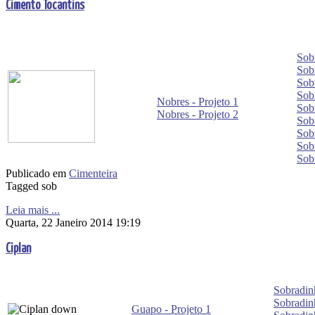
Cimento Tocantins
Sobr
Sobr
Sobr
Sobr
Nobres - Projeto 1
Sobr
Nobres - Projeto 2
Sobr
Sobr
Sobr
Sobr
Publicado em
Cimenteira
Tagged sob
Leia mais ...
Quarta, 22 Janeiro 2014 19:19
Ciplan
Sobradinh
Sobradinh
Guapo - Projeto 1