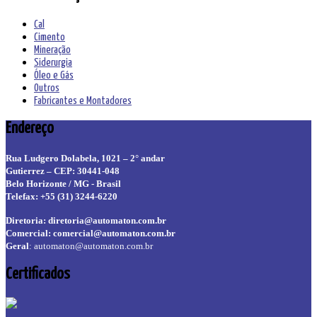
Cal
Cimento
Mineração
Siderurgia
Óleo e Gás
Outros
Fabricantes e Montadores
Endereço
Rua Ludgero Dolabela, 1021 – 2° andar
Gutierrez – CEP: 30441-048
Belo Horizonte / MG - Brasil
Telefax: +55 (31) 3244-6220
Diretoria:
diretoria@automaton.com.br
Comercial:
comercial@automaton.com.br
Geral
:
automaton@automaton.com.br
Certificados