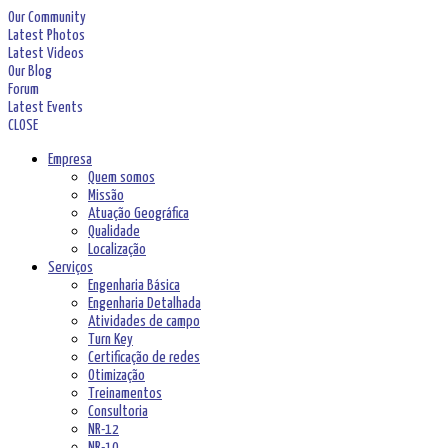
Our Community
Latest Photos
Latest Videos
Our Blog
Forum
Latest Events
CLOSE
Empresa
Quem somos
Missão
Atuação Geográfica
Qualidade
Localização
Serviços
Engenharia Básica
Engenharia Detalhada
Atividades de campo
Turn Key
Certificação de redes
Otimização
Treinamentos
Consultoria
NR-12
NR-10